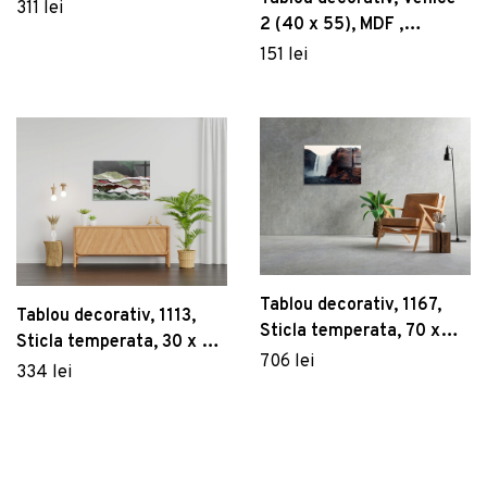
bumbac/50% poliester,
311 lei
2 (40 x 55), MDF ,
Lemn, Multicolor
Polistiren, Multicolor
151 lei
Tablou decorativ, 1167,
Tablou decorativ, 1113,
Sticla temperata, 70 x
Sticla temperata, 30 x 45
100 cm, Multicolor
706 lei
cm, Multicolor
334 lei