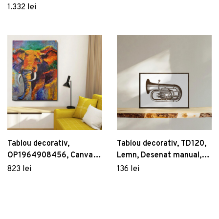
100% LEMN (grosime: 3
1.332 lei
cm), Multicolor
Tablou decorativ,
Tablou decorativ, TD120,
OP1964908456, Canvas,
Lemn, Desenat manual,
Cadru: 100% LEMN
Natural
823 lei
136 lei
(grosime: 3 cm),
Multicolor