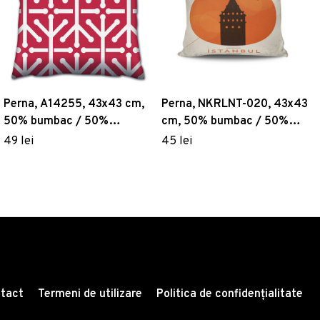
Perna, A14255, 43x43 cm,
Perna, NKRLNT-020, 43x43
50% bumbac / 50%
cm, 50% bumbac / 50%
poliester, Multicolor
poliester, Multicolor
49 lei
45 lei
tact
Termeni de utilizare
Politica de confidențialitate