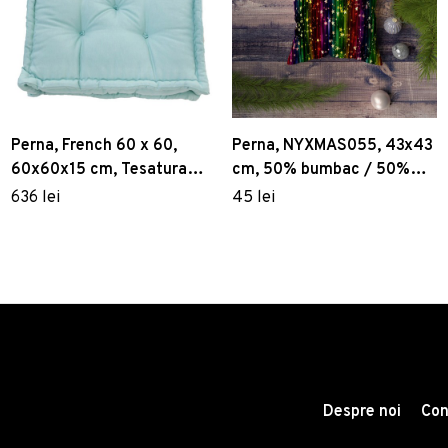
Perna, French 60 x 60,
Perna, NYXMAS055, 43x43
60x60x15 cm, Tesatura
cm, 50% bumbac / 50%
Panama, Verde menta
poliester, Multicolor
636 lei
45 lei
Despre noi
Con