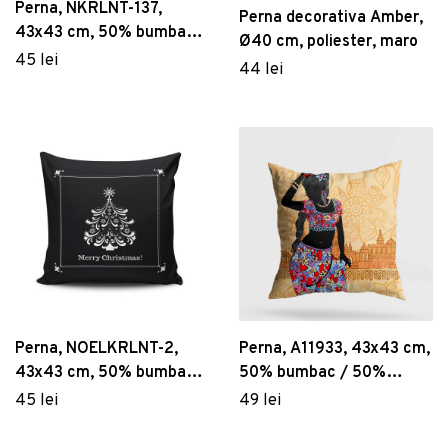
Perna, NKRLNT-137,
Perna decorativa Amber,
43x43 cm, 50% bumbac /
Ø40 cm, poliester, maro
50% poliester, Multicolor
45 lei
44 lei
Perna, NOELKRLNT-2,
Perna, A11933, 43x43 cm,
43x43 cm, 50% bumbac /
50% bumbac / 50%
50% poliester, Multicolor
poliester, Multicolor
45 lei
49 lei