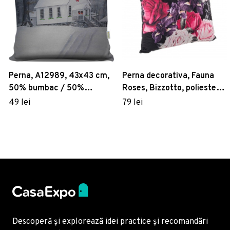
Perna, A12989, 43x43 cm,
Perna decorativa, Fauna
50% bumbac / 50%
Roses, Bizzotto, poliester,
poliester, Multicolor
45x45 cm
49 lei
79 lei
Descoperă și explorează idei practice și recomandări