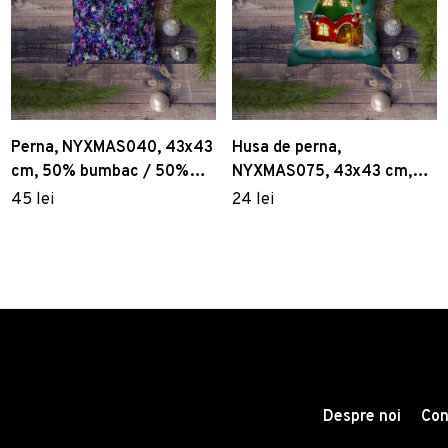
Perna, NYXMAS040, 43x43
Husa de perna,
cm, 50% bumbac / 50%
NYXMAS075, 43x43 cm,
poliester, Multicolor
50% bumbac/50%
45 lei
24 lei
poliester, Multicolor
Despre noi
Con