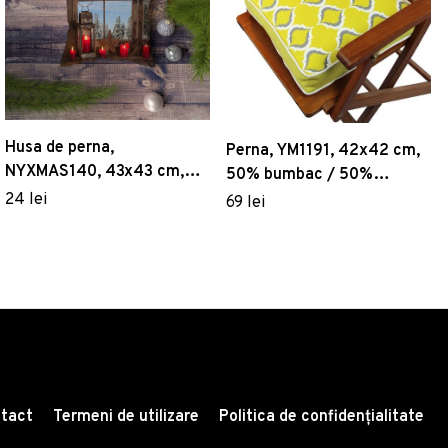
Husa de perna,
Perna, YM1191, 42x42 cm,
NYXMAS140, 43x43 cm,
50% bumbac / 50%
50% bumbac/50%
poliester, Multicolor
24 lei
69 lei
poliester, Multicolor
tact
Termeni de utilizare
Politica de confidențialitate