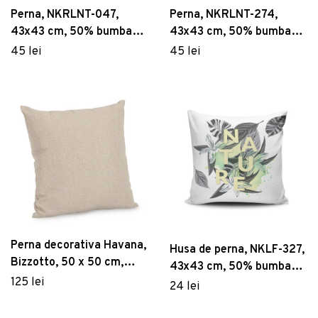
Perna, NKRLNT-047,
Perna, NKRLNT-274,
43x43 cm, 50% bumbac /
43x43 cm, 50% bumbac /
50% poliester, Multicolor
50% poliester, Multicolor
45 lei
45 lei
Perna decorativa Havana,
Husa de perna, NKLF-327,
Bizzotto, 50 x 50 cm,
43x43 cm, 50% bumbac /
poliester
125 lei
50% poliester, Multicolor
24 lei