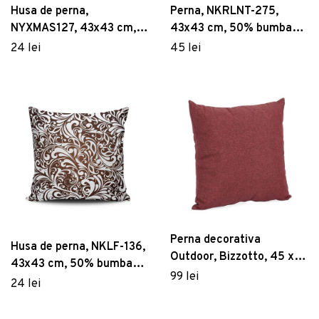
Husa de perna,
Perna, NKRLNT-275,
NYXMAS127, 43x43 cm,
43x43 cm, 50% bumbac /
50% bumbac/50%
50% poliester, Multicolor
24 lei
45 lei
poliester, Multicolor
Perna decorativa
Husa de perna, NKLF-136,
Outdoor, Bizzotto, 45 x
43x43 cm, 50% bumbac /
45 cm, ofelina rezistenta
99 lei
50% poliester, Multicolor
24 lei
la apa, bordo