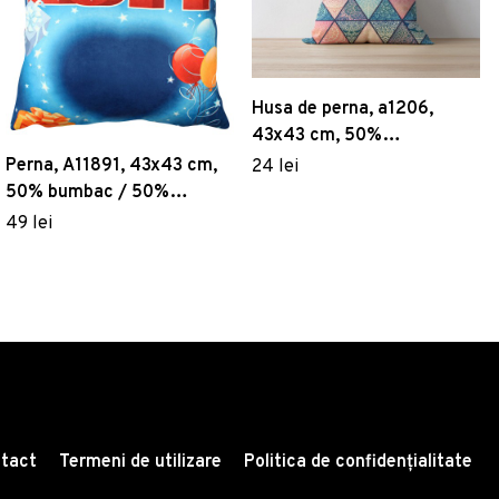
Husa de perna, a1206,
43x43 cm, 50%
bumbac/50% poliester,
Perna, A11891, 43x43 cm,
24 lei
Multicolor
50% bumbac / 50%
poliester, Multicolor
49 lei
tact
Termeni de utilizare
Politica de confidențialitate