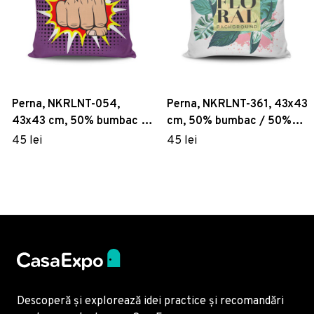
Perna, NKRLNT-054,
Perna, NKRLNT-361, 43x43
43x43 cm, 50% bumbac /
cm, 50% bumbac / 50%
50% poliester, Multicolor
poliester, Multicolor
45 lei
45 lei
Descoperă și explorează idei practice și recomandări