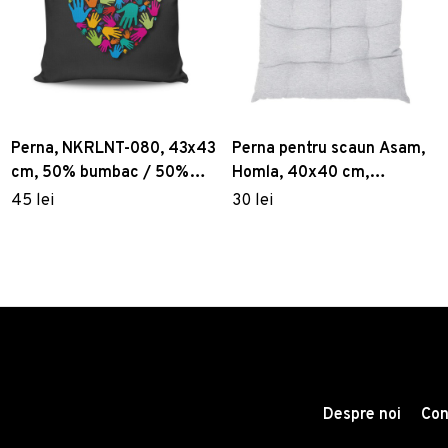
Perna, NKRLNT-080, 43x43
Perna pentru scaun Asam,
cm, 50% bumbac / 50%
Homla, 40x40 cm,
poliester, Multicolor
poliester, gri
45 lei
30 lei
Despre noi
Con