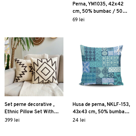
Perna, YM1035, 42x42
cm, 50% bumbac / 50%
poliester, Multicolor
69 lei
Set perne decorative ,
Husa de perna, NKLF-153,
Ethnic Pillow Set With
43x43 cm, 50% bumbac /
İnsert, Bumbac, Maro
50% poliester, Multicolor
399 lei
24 lei