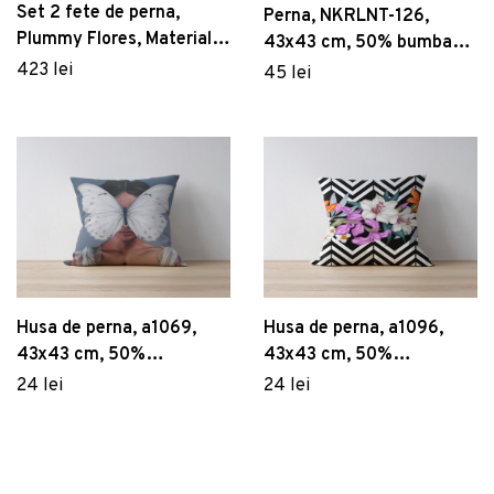
Set 2 fete de perna,
Perna, NKRLNT-126,
Plummy Flores, Material:
43x43 cm, 50% bumbac /
20% in, 80% poliester,
50% poliester, Multicolor
423 lei
45 lei
Violet / Verde Migdale /
Roz / Bleumarin / Mentă
Husa de perna, a1069,
Husa de perna, a1096,
43x43 cm, 50%
43x43 cm, 50%
bumbac/50% poliester,
bumbac/50% poliester,
24 lei
24 lei
Multicolor
Multicolor