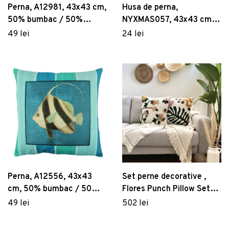
Perna, A12981, 43x43 cm,
Husa de perna,
50% bumbac / 50%
NYXMAS057, 43x43 cm,
poliester, Multicolor
50% bumbac/50%
49 lei
24 lei
poliester, Multicolor
Perna, A12556, 43x43
Set perne decorative ,
cm, 50% bumbac / 50%
Flores Punch Pillow Set
poliester, Multicolor
With İnsert, Material: 20%
49 lei
502 lei
in, 80% poliester, Muștar
/ Gri închis / Pudră / Roz