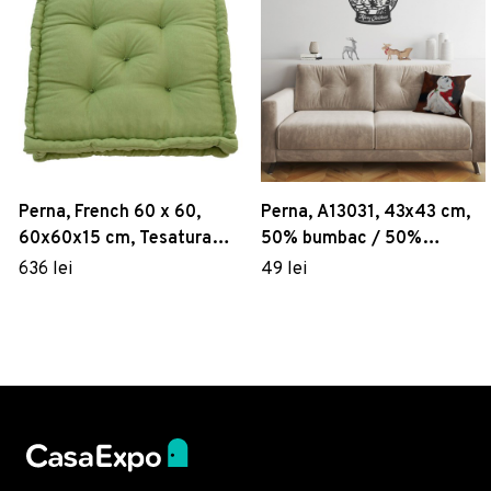
Perna, French 60 x 60,
Perna, A13031, 43x43 cm,
60x60x15 cm, Tesatura
50% bumbac / 50%
Panama, Verde
poliester, Multicolor
636 lei
49 lei