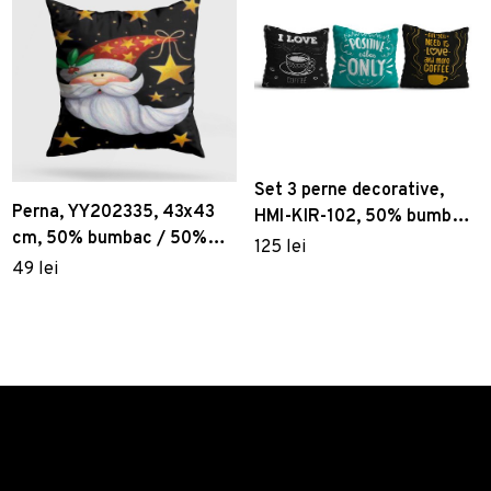
Set 3 perne decorative,
Perna, YY202335, 43x43
HMI-KIR-102, 50% bumbac
cm, 50% bumbac / 50%
/ 50% poliester, Multicolor
125 lei
poliester, Multicolor
49 lei