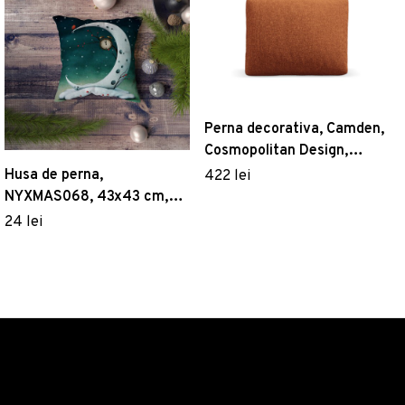
Perna decorativa, Camden,
Cosmopolitan Design,
40x60x11 cm, tesatura
Husa de perna,
422 lei
chenille, teracota
NYXMAS068, 43x43 cm,
50% bumbac/50%
24 lei
poliester, Multicolor