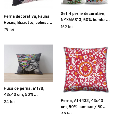
Set 4 perne decorative,
Perna decorativa, Fauna
NYXMAS13, 50% bumbac
Roses, Bizzotto, poliester,
/ 50% poliester,
162 lei
45x45 cm
79 lei
Multicolor
Husa de perna, a1178,
43x43 cm, 50%
bumbac/50% poliester,
Perna, A14432, 43x43
24 lei
Multicolor
cm, 50% bumbac / 50%
poliester, Multicolor