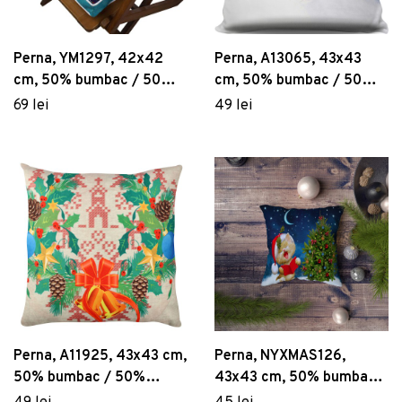
Perna, YM1297, 42x42
Perna, A13065, 43x43
cm, 50% bumbac / 50%
cm, 50% bumbac / 50%
poliester, Multicolor
poliester, Multicolor
69 lei
49 lei
Perna, A11925, 43x43 cm,
Perna, NYXMAS126,
50% bumbac / 50%
43x43 cm, 50% bumbac /
poliester, Multicolor
50% poliester, Multicolor