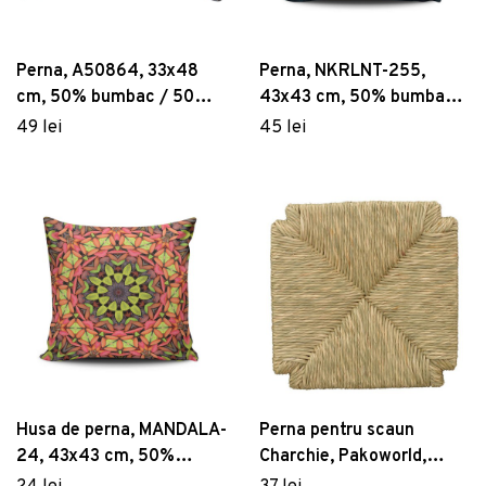
Perna, A50864, 33x48
Perna, NKRLNT-255,
cm, 50% bumbac / 50%
43x43 cm, 50% bumbac /
poliester, Multicolor
50% poliester, Multicolor
49 lei
45 lei
Husa de perna, MANDALA-
Perna pentru scaun
24, 43x43 cm, 50%
Charchie, Pakoworld,
bumbac / 50% poliester,
33x33x3 cm, iarba de