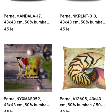
Perna, MANDALA-17,
Perna, NKRLNT-013,
43x43 cm, 50% bumbac /
43x43 cm, 50% bumbac /
50% poliester, Multicolor
50% poliester, Multicolor
45 lei
45 lei
Perna, NYXMAS052,
Perna, A12605, 43x43
43x43 cm, 50% bumbac /
cm, 50% bumbac / 50%
50% poliester, Multicolor
poliester, Multicolor