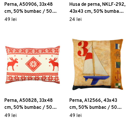
Perna, A50906, 33x48
Husa de perna, NKLF-292,
cm, 50% bumbac / 50%
43x43 cm, 50% bumbac /
poliester, Multicolor
50% poliester, Multicolor
49 lei
24 lei
Perna, A50828, 33x48
Perna, A12566, 43x43
cm, 50% bumbac / 50%
cm, 50% bumbac / 50%
poliester, Multicolor
poliester, Multicolor
49 lei
49 lei