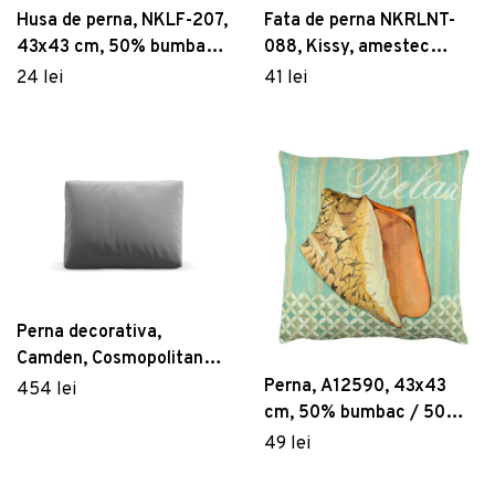
Husa de perna, NKLF-207,
Fata de perna NKRLNT-
43x43 cm, 50% bumbac /
088, Kissy, amestec
50% poliester, Multicolor
bumbac, 43x43 cm,
24 lei
41 lei
multicolor
Perna decorativa,
Camden, Cosmopolitan
Design, 40x60x11 cm,
Perna, A12590, 43x43
454 lei
catifea, gri deschis
cm, 50% bumbac / 50%
poliester, Multicolor
49 lei