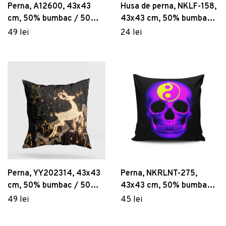
Perna, A12600, 43x43
Husa de perna, NKLF-158,
cm, 50% bumbac / 50%
43x43 cm, 50% bumbac /
poliester, Multicolor
50% poliester, Multicolor
49 lei
24 lei
Perna, YY202314, 43x43
Perna, NKRLNT-275,
cm, 50% bumbac / 50%
43x43 cm, 50% bumbac /
poliester, Multicolor
50% poliester, Multicolor
49 lei
45 lei