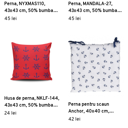
Perna, NYXMAS110,
Perna, MANDALA-27,
43x43 cm, 50% bumbac /
43x43 cm, 50% bumbac /
50% poliester, Multicolor
50% poliester, Multicolor
45 lei
45 lei
Husa de perna, NKLF-144,
Perna pentru scaun
43x43 cm, 50% bumbac /
Anchor, 40x40 cm,
50% poliester, Multicolor
24 lei
bumbac, alb/albastru
42 lei