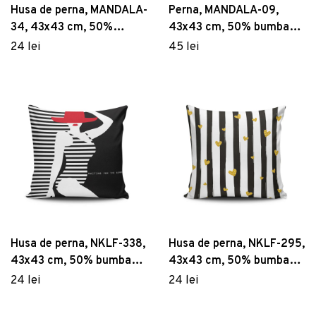
Husa de perna, MANDALA-
Perna, MANDALA-09,
34, 43x43 cm, 50%
43x43 cm, 50% bumbac /
bumbac / 50% poliester,
50% poliester, Multicolor
24 lei
45 lei
Multicolor
Husa de perna, NKLF-338,
Husa de perna, NKLF-295,
43x43 cm, 50% bumbac /
43x43 cm, 50% bumbac /
50% poliester, Multicolor
50% poliester, Multicolor
24 lei
24 lei