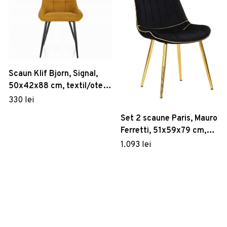
Scaun Klif Bjorn, Signal,
50x42x88 cm, textil/otel,
mustar/negru
330 lei
Set 2 scaune Paris, Mauro
Ferretti, 51x59x79 cm,
catifea, negru/auriu
1.093 lei