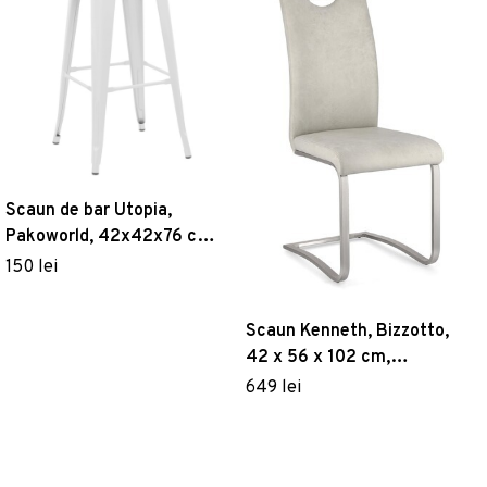
Scaun de bar Utopia,
Pakoworld, 42x42x76 cm,
metal, alb
150 lei
Scaun Kenneth, Bizzotto,
42 x 56 x 102 cm,
otel/piele ecologica, gri ice
649 lei