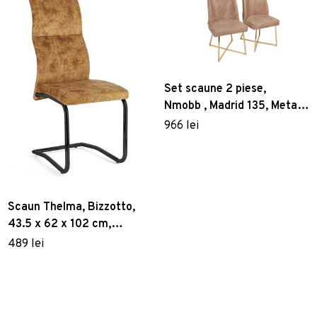
Set scaune 2 piese,
Nmobb , Madrid 135, Metal,
Auriu/Maro
966 lei
Scaun Thelma, Bizzotto,
43.5 x 62 x 102 cm,
otel/catifea, galben
489 lei