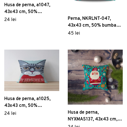
Husa de perna, a1047,
43x43 cm, 50%
bumbac/50% poliester,
Perna, NKRLNT-047,
24 lei
Multicolor
43x43 cm, 50% bumbac /
50% poliester, Multicolor
45 lei
Husa de perna, a1025,
43x43 cm, 50%
bumbac/50% poliester,
Husa de perna,
24 lei
Multicolor
NYXMAS137, 43x43 cm,
50% bumbac/50%