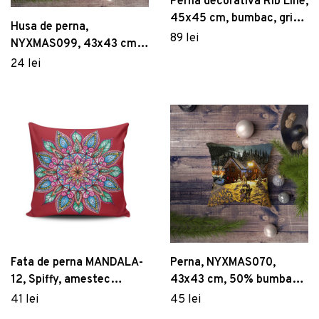
Perna decorativa Rib Line,
45x45 cm, bumbac, gri
Husa de perna,
inchis
89 lei
NYXMAS099, 43x43 cm,
50% bumbac/50%
24 lei
poliester, Multicolor
Fata de perna MANDALA-
Perna, NYXMAS070,
12, Spiffy, amestec
43x43 cm, 50% bumbac /
bumbac, 43x43 cm,
50% poliester, Multicolor
41 lei
45 lei
multicolor