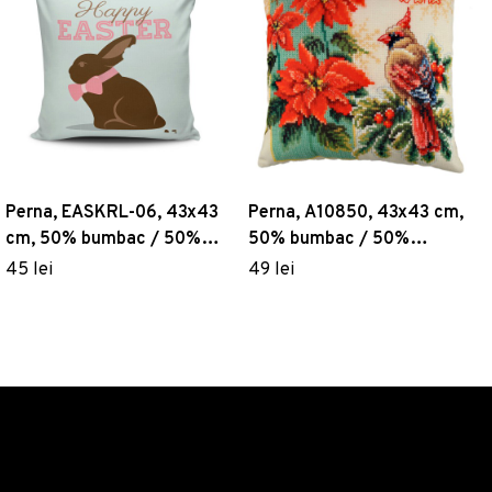
Perna, EASKRL-06, 43x43
Perna, A10850, 43x43 cm,
cm, 50% bumbac / 50%
50% bumbac / 50%
poliester, Multicolor
poliester, Multicolor
45 lei
49 lei