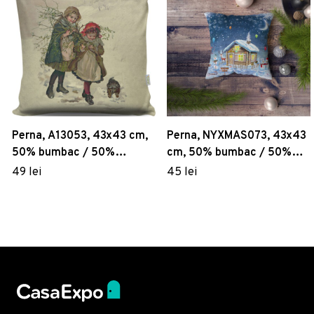
Perna, A13053, 43x43 cm,
Perna, NYXMAS073, 43x43
50% bumbac / 50%
cm, 50% bumbac / 50%
poliester, Multicolor
poliester, Multicolor
49 lei
45 lei