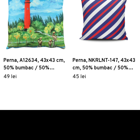
Perna, A12634, 43x43 cm,
Perna, NKRLNT-147, 43x43
50% bumbac / 50%
cm, 50% bumbac / 50%
poliester, Multicolor
poliester, Multicolor
49 lei
45 lei