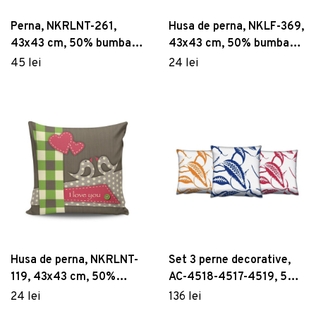
Perna, NKRLNT-261,
Husa de perna, NKLF-369,
43x43 cm, 50% bumbac /
43x43 cm, 50% bumbac /
50% poliester, Multicolor
50% poliester, Multicolor
45 lei
24 lei
Husa de perna, NKRLNT-
Set 3 perne decorative,
119, 43x43 cm, 50%
AC-4518-4517-4519, 50%
bumbac / 50% poliester,
bumbac / 50% poliester,
24 lei
136 lei
Multicolor
Multicolor