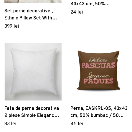
43x43 cm, 50%
bumbac/50% poliester,
Set perne decorative ,
24 lei
Multicolor
Ethnic Pillow Set With
İnsert, Bumbac, Maro
399 lei
Fata de perna decorativa
Perna, EASKRL-05, 43x43
2 piese Simple Elegance,
cm, 50% bumbac / 50%
Ambition, 42x42 cm,
poliester, Multicolor
83 lei
45 lei
poliester, alb