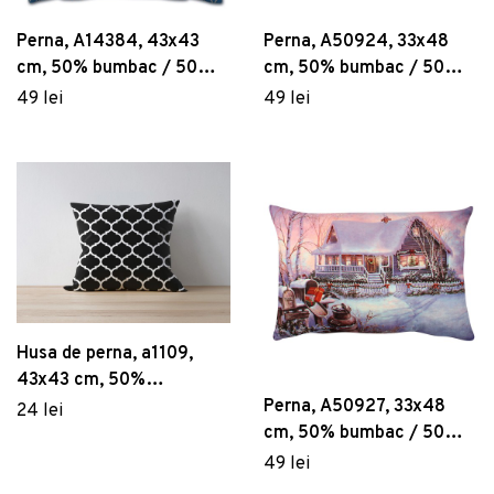
Perna, A14384, 43x43
Perna, A50924, 33x48
cm, 50% bumbac / 50%
cm, 50% bumbac / 50%
poliester, Multicolor
poliester, Multicolor
49 lei
49 lei
Husa de perna, a1109,
43x43 cm, 50%
bumbac/50% poliester,
Perna, A50927, 33x48
24 lei
Multicolor
cm, 50% bumbac / 50%
poliester, Multicolor
49 lei