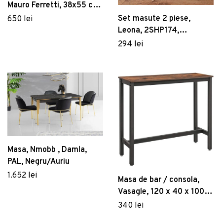
Mauro Ferretti, 38x55 cm
/ 33x50 cm, fier/sticla,
Set masute 2 piese,
650 lei
multicolor
Leona, 2SHP174,
Multicolor
294 lei
Masa, Nmobb , Damla,
PAL, Negru/Auriu
1.652 lei
Masa de bar / consola,
Vasagle, 120 x 40 x 100
cm, PAL/otel, maro rustic
340 lei