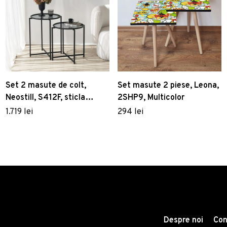
Set 2 masute de colt,
Set masute 2 piese, Leona,
Neostill, S412F, sticla
2SHP9, Multicolor
temperata/metal, negru
1.719 lei
294 lei
Despre noi
Con