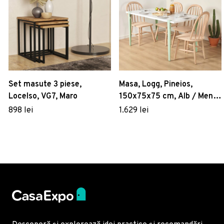
Set masute 3 piese,
Masa, Logg, Pineios,
Locelso, VG7, Maro
150x75x75 cm, Alb / Menta
/ Verde
898 lei
1.629 lei