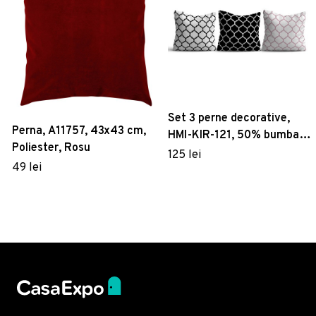
Set 3 perne decorative,
Perna, A11757, 43x43 cm,
HMI-KIR-121, 50% bumbac
Poliester, Rosu
/ 50% poliester, Multicolor
125 lei
49 lei