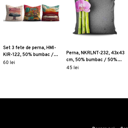
Set 3 fete de perna, HMI-
Perna, NKRLNT-232, 43x43
KIR-122, 50% bumbac /
cm, 50% bumbac / 50%
50% poliester, Multicolor
60 lei
poliester, Multicolor
45 lei