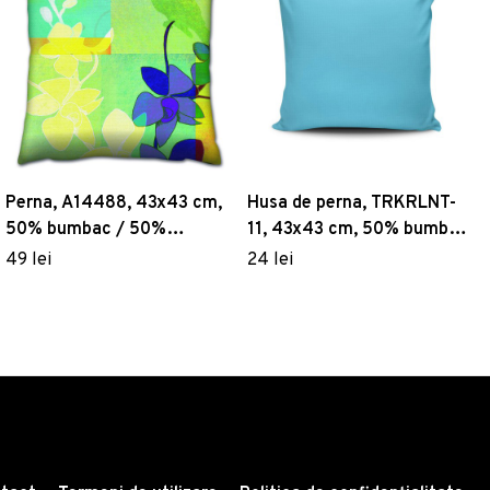
Perna, A14488, 43x43 cm,
Husa de perna, TRKRLNT-
50% bumbac / 50%
11, 43x43 cm, 50% bumbac
poliester, Multicolor
/ 50% poliester, Multicolor
49 lei
24 lei