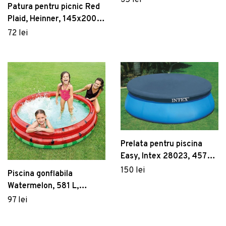
Patura pentru picnic Red
polivinil, albastru
Plaid, Heinner, 145x200
cm, poliester, rosu/alb
72 lei
Prelata pentru piscina
Easy, Intex 28023, 457
cm, PVC, albastru
150 lei
Piscina gonflabila
Watermelon, 581 L,
168x38 cm, polivinil,
97 lei
multicolor