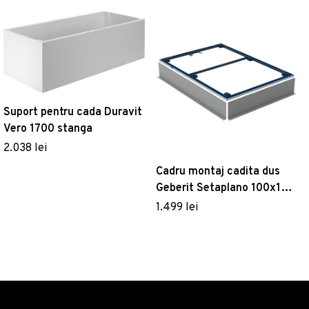
Suport pentru cada Duravit
Vero 1700 stanga
2.038 lei
Cadru montaj cadita dus
Geberit Setaplano 100x120
cm pentru 6 picioare
1.499 lei