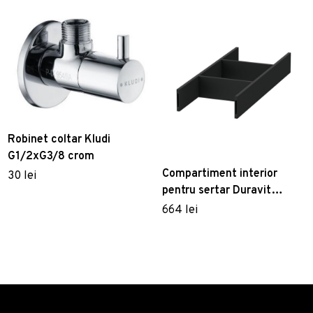
Robinet coltar Kludi
G1/2xG3/8 crom
Compartiment interior
30 lei
pentru sertar Duravit
Vitrium 105x321mm negru
664 lei