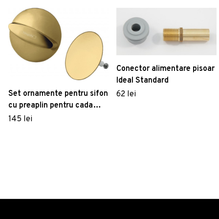
Conector alimentare pisoar
Ideal Standard
Set ornamente pentru sifon
62 lei
cu preaplin pentru cada
Hansgrohe Flexaplus gold
145 lei
optic lustruit