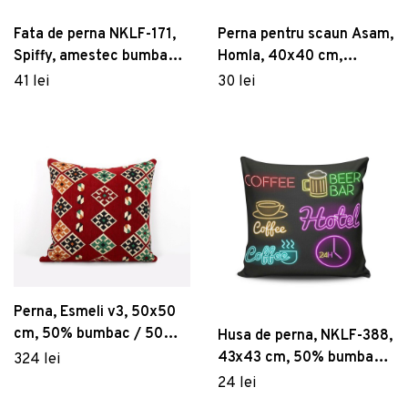
Fata de perna NKLF-171,
Perna pentru scaun Asam,
Spiffy, amestec bumbac,
Homla, 40x40 cm,
43x43 cm, multicolor
poliester, bej
41 lei
30 lei
Perna, Esmeli v3, 50x50
cm, 50% bumbac / 50%
Husa de perna, NKLF-388,
poliester, Rosu
43x43 cm, 50% bumbac /
324 lei
50% poliester, Multicolor
24 lei