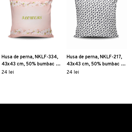
Husa de perna, NKLF-334,
Husa de perna, NKLF-217,
43x43 cm, 50% bumbac /
43x43 cm, 50% bumbac /
50% poliester, Multicolor
50% poliester, Multicolor
24 lei
24 lei