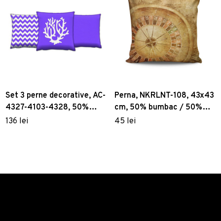
Set 3 perne decorative, AC-
Perna, NKRLNT-108, 43x43
4327-4103-4328, 50%
cm, 50% bumbac / 50%
bumbac / 50% poliester,
poliester, Multicolor
136 lei
45 lei
Multicolor