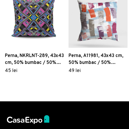
Perna, NKRLNT-289, 43x43
Perna, A11981, 43x43 cm,
cm, 50% bumbac / 50%
50% bumbac / 50%
poliester, Multicolor
poliester, Multicolor
45 lei
49 lei