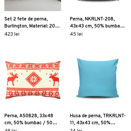
Set 2 fete de perna,
Perna, NKRLNT-208,
Burlington, Material: 20%
43x43 cm, 50% bumbac /
in, 80% poliester, Albastru
50% poliester, Multicolor
423 lei
45 lei
închis / Antracit / Roz
pudrat
Perna, A50828, 33x48
Husa de perna, TRKRLNT-
cm, 50% bumbac / 50%
11, 43x43 cm, 50%
poliester, Multicolor
bumbac / 50% poliester,