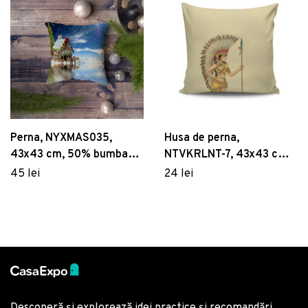
Perna, NYXMAS035,
Husa de perna,
43x43 cm, 50% bumbac /
NTVKRLNT-7, 43x43 cm,
50% poliester, Multicolor
50% bumbac / 50%
45 lei
24 lei
poliester, Multicolor
Descoperă și explorează idei practice și recomandări