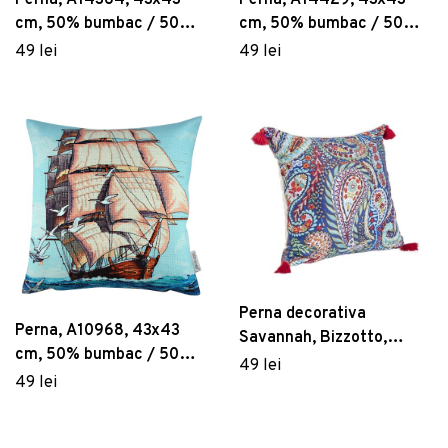
Perna, A14364, 43x43
Perna, A14429, 43x43
cm, 50% bumbac / 50%
cm, 50% bumbac / 50%
poliester, Multicolor
poliester, Multicolor
49 lei
49 lei
Perna decorativa
Perna, A10968, 43x43
Savannah, Bizzotto,
cm, 50% bumbac / 50%
45x45 cm, policoton,
49 lei
poliester, Multicolor
49 lei
multicolor