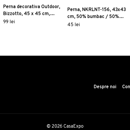
Perna decorativa Outdoor,
Perna, NKRLNT-156, 43x43
Bizzotto, 45 x 45 cm,
cm, 50% bumbac / 50%
ofelina rezistenta la apa,
99 lei
poliester, Multicolor
45 lei
galben mustar
Despre noi
Con
© 2026 CasaExpo