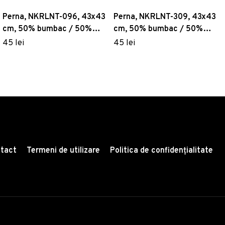
Perna, NKRLNT-096, 43x43
Perna, NKRLNT-309, 43x43
cm, 50% bumbac / 50%
cm, 50% bumbac / 50%
poliester, Multicolor
poliester, Multicolor
45 lei
45 lei
tact
Termeni de utilizare
Politica de confidențialitate