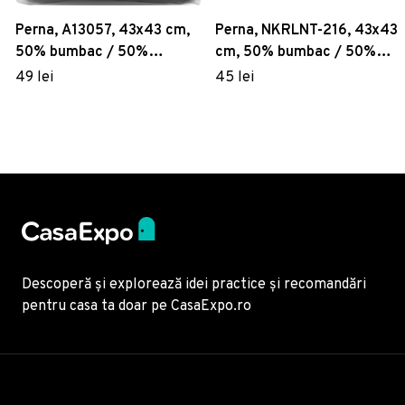
Perna, A13057, 43x43 cm,
Perna, NKRLNT-216, 43x43
50% bumbac / 50%
cm, 50% bumbac / 50%
poliester, Multicolor
poliester, Multicolor
49 lei
45 lei
Descoperă și explorează idei practice și recomandări
pentru casa ta doar pe CasaExpo.ro