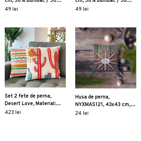
cm, 50% bumbac / 50%
cm, 50% bumbac / 50%
poliester, Multicolor
poliester, Multicolor
49 lei
49 lei
Set 2 fete de perna,
Husa de perna,
Desert Love, Material:
NYXMAS121, 43x43 cm,
20% in, 80% poliester,
50% bumbac/50%
423 lei
24 lei
Coral închis / Verde /
poliester, Multicolor
Muștar / Galben