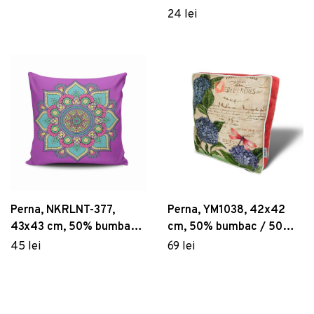
50% bumbac / 50%
24 lei
poliester, Multicolor
Perna, NKRLNT-377,
Perna, YM1038, 42x42
43x43 cm, 50% bumbac /
cm, 50% bumbac / 50%
50% poliester, Multicolor
poliester, Multicolor
45 lei
69 lei