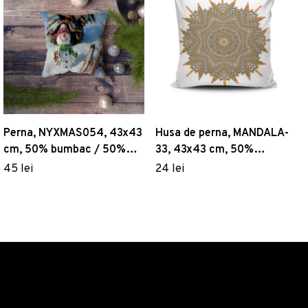
Perna, NYXMAS054, 43x43
Husa de perna, MANDALA-
cm, 50% bumbac / 50%
33, 43x43 cm, 50%
poliester, Multicolor
bumbac / 50% poliester,
45 lei
24 lei
Multicolor