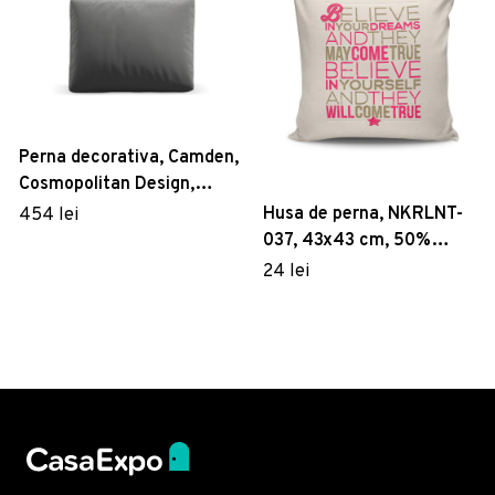
Perna decorativa, Camden,
Cosmopolitan Design,
40x60x11 cm, catifea, gri
Husa de perna, NKRLNT-
454 lei
ciment
037, 43x43 cm, 50%
bumbac / 50% poliester,
24 lei
Multicolor