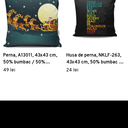
Perna, A13011, 43x43 cm,
Husa de perna, NKLF-263,
50% bumbac / 50%
43x43 cm, 50% bumbac /
poliester, Multicolor
50% poliester, Multicolor
49 lei
24 lei