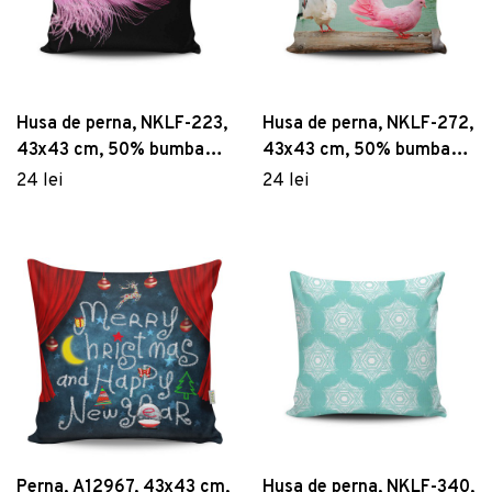
Husa de perna, NKLF-223,
Husa de perna, NKLF-272,
43x43 cm, 50% bumbac /
43x43 cm, 50% bumbac /
50% poliester, Multicolor
50% poliester, Multicolor
24 lei
24 lei
Perna, A12967, 43x43 cm,
Husa de perna, NKLF-340,