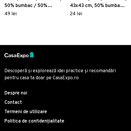
50% bumbac / 50%
43x43 cm, 50% bumbac /
poliester, Multicolor
50% poliester, Multicolor
49 lei
24 lei
Descoperă și explorează idei practice și recomandări
pentru casa ta doar pe CasaExpo.ro
Despre noi
Contact
Termeni de utilizare
Politica de confidențialitate