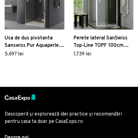
Usa de dus pivotanta
Perete lateral SanSwiss
Sanswiss Pur Aquaperle
Top-Line TOPF 100cm
100cm stanga sticla
sticla securizata 6mm
5.697 lei
1.739 lei
securizata transparenta
8mm profil crom
Descoperă și explorează idei practice și recomandări
pentru casa ta doar pe CasaExpo.ro
Despre noi