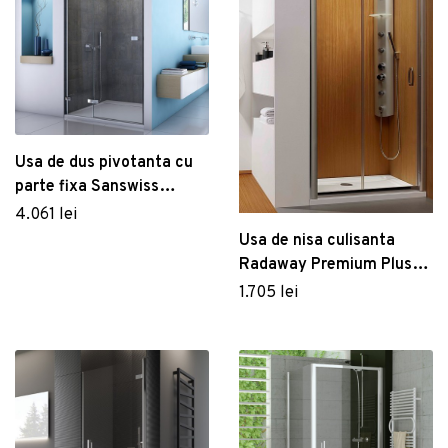
Usa de dus pivotanta cu
parte fixa Sanswiss
Escura Aquaperle 90cm
4.061 lei
stanga sticla securizata
Usa de nisa culisanta
transparenta 6mm profil
Radaway Premium Plus
slefuit lucios
DWJ 95
1.705 lei