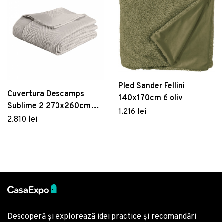
Pled Sander Fellini
Cuvertura Descamps
140x170cm 6 oliv
Sublime 2 270x260cm
1.216 lei
Natur
2.810 lei
Descoperă și explorează idei practice și recomandări