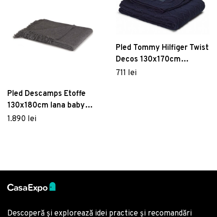
Pled Tommy Hilfiger Twist
Decos 130x170cm
Albastru Navy
711 lei
Pled Descamps Etoffe
130x180cm lana baby
alpaca gri
1.890 lei
Descoperă și explorează idei practice și recomandări