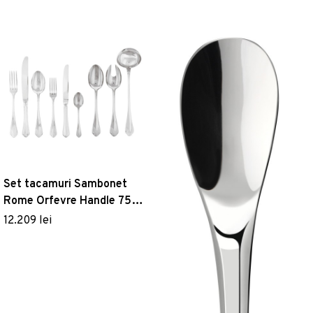
Set tacamuri Sambonet
Rome Orfevre Handle 75
piese inox placat cu argint
12.209 lei