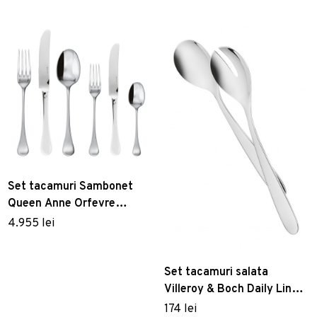
Set tacamuri Sambonet
Queen Anne Orfevre
Handle 36 piese inox placat
4.955 lei
cu argint
Set tacamuri salata
Villeroy & Boch Daily Line 2
piese 250mm
174 lei