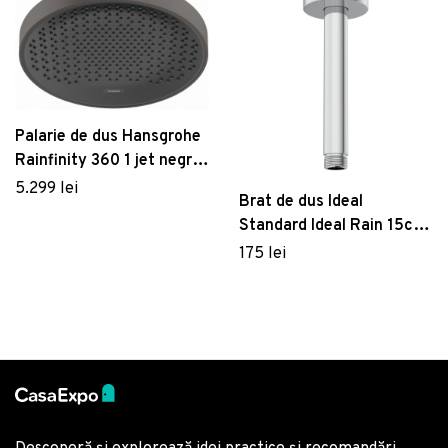
Palarie de dus Hansgrohe
Rainfinity 360 1 jet negru
periat
5.299 lei
Brat de dus Ideal
Standard Ideal Rain 15cm
cu montaj pe tavan crom
175 lei