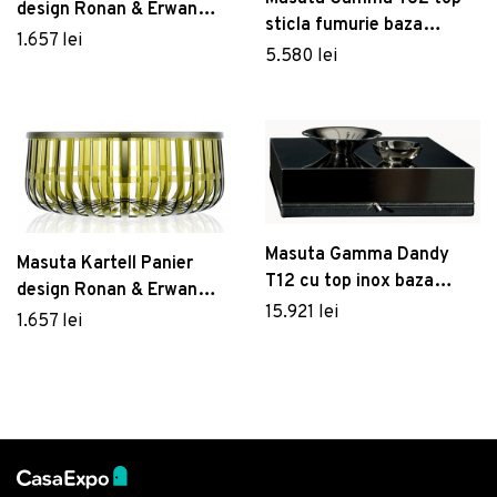
design Ronan & Erwan
sticla fumurie baza
Bouroullec 61cm h 21cm
1.657 lei
metalica 100x100cm
5.580 lei
gri transparent
h34cm Made in Italy
Masuta Gamma Dandy
Masuta Kartell Panier
T12 cu top inox baza
design Ronan & Erwan
imbracata in piele cat F
15.921 lei
Bouroullec 61cm h 21cm
1.657 lei
80x80cm h25cm Made in
verde transparent
Italy