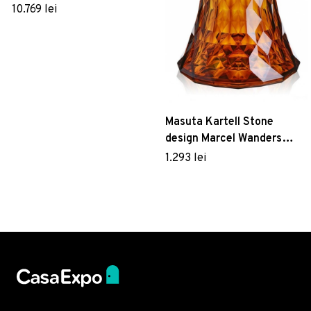
categoria H picioare lemn
10.769 lei
d80cm h30cm Made in Italy
Masuta Kartell Stone
design Marcel Wanders
30cm h45cm chihlimbar
1.293 lei
transparent