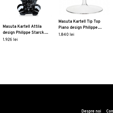
Masuta Kartell Tip Top
Masuta Kartell Attila
Piano design Philippe
design Philippe Starck
Starck & Eugeni Quitllet
1.840 lei
40cm h 44cm negru
top sticla d48cm h50cm
1.926 lei
outdoor negru
Despre noi
Con