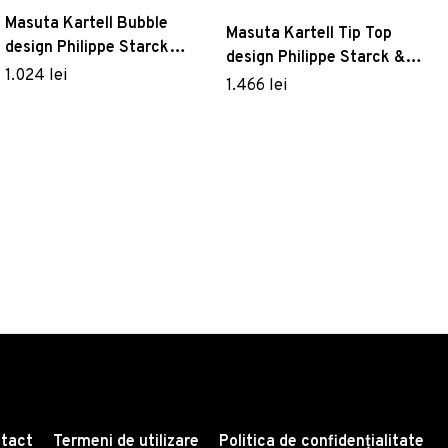
Masuta Kartell Bubble
Masuta Kartell Tip Top
design Philippe Starck
design Philippe Starck &
51.5x51.5cm hx41.5cm
1.024 lei
Eugeni Quitllet d48cm
1.466 lei
verde
h50cm baza transparenta
negru
tact
Termeni de utilizare
Politica de confidențialitate